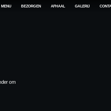
MENU
BEZORGEN
AFHAAL
GALERIJ
CONT
onder om